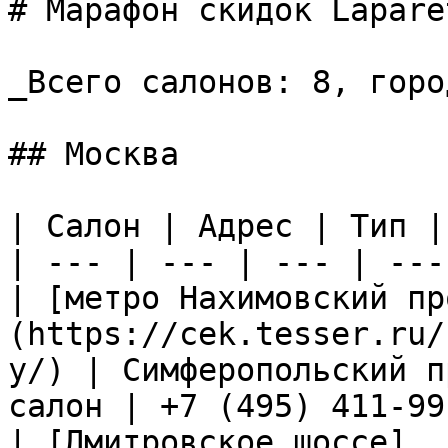
# Марафон скидок Laparet
_Всего салонов: 8, горо
## Москва

| Салон | Адрес | Тип |
| --- | --- | --- | ---
| [метро Нахимовский пр
(https://cek.tesser.ru/
y/) | Симферопольский п
салон | +7 (495) 411-99
| [Дмитровское шоссе]