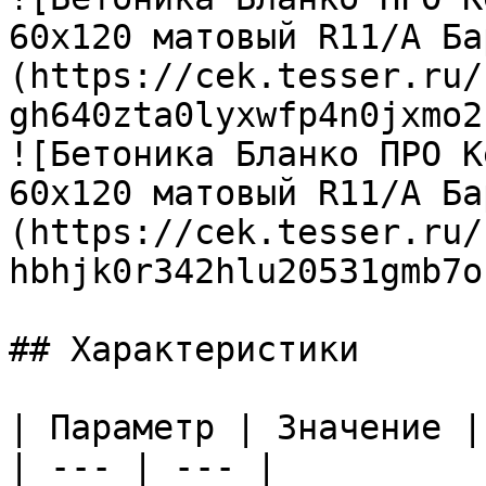
60х120 матовый R11/A Ба
(https://cek.tesser.ru/
gh640zta0lyxwfp4n0jxmo2
![Бетоника Бланко ПРО К
60х120 матовый R11/A Ба
(https://cek.tesser.ru/
hbhjk0r342hlu20531gmb7o
## Характеристики

| Параметр | Значение |

| --- | --- |
