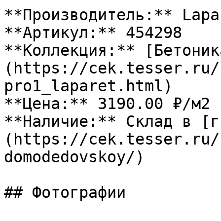
**Производитель:** Lapar
**Артикул:** 454298

**Коллекция:** [Бетоник
(https://cek.tesser.ru/
pro1_laparet.html)

**Цена:** 3190.00 ₽/м2

**Наличие:** Склад в [г
(https://cek.tesser.ru/
domodedovskoy/)

## Фотографии
