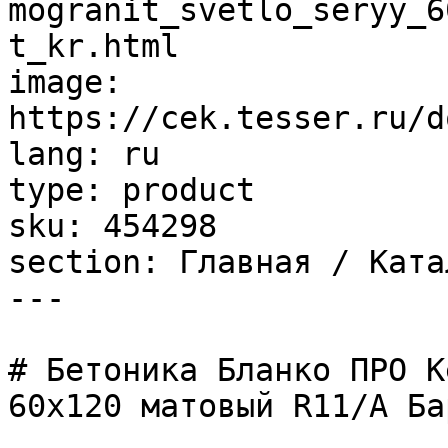
mogranit_svetlo_seryy_6
t_kr.html

image: 
https://cek.tesser.ru/d
lang: ru

type: product

sku: 454298

section: Главная / Ката
---

# Бетоника Бланко ПРО К
60х120 матовый R11/A Ба