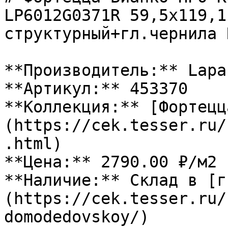
LP6012G0371R 59,5х119,1
структурный+гл.чернила 
**Производитель:** Lapar
**Артикул:** 453370

**Коллекция:** [Фортецц
(https://cek.tesser.ru/
.html)

**Цена:** 2790.00 ₽/м2

**Наличие:** Склад в [г
(https://cek.tesser.ru/
domodedovskoy/)
