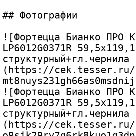
## Фотографии

![Фортецца Бианко ПРО К
LP6012G0371R 59,5х119,1
структурный+гл.чернила 
(https://cek.tesser.ru/
mt8nuys231gh66as0msdnij
![Фортецца Бианко ПРО К
LP6012G0371R 59,5х119,1
структурный+гл.чернила 
(https://cek.tesser.ru/
o9sjk29ry7g6rk8kuo1q3dn