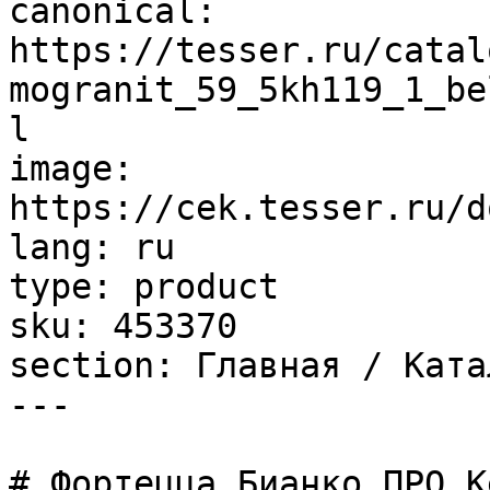
canonical: 
https://tesser.ru/catal
mogranit_59_5kh119_1_be
l

image: 
https://cek.tesser.ru/d
lang: ru

type: product

sku: 453370

section: Главная / Ката
---

# Фортецца Бианко ПРО К