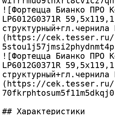
wifrrmuo9lhxrt8cv1cz7qn
![Фортецца Бианко ПРО К
LP6012G0371R 59,5х119,1
структурный+гл.чернила 
(https://cek.tesser.ru/
5stou1j57jmsi2phydnmt4p
![Фортецца Бианко ПРО К
LP6012G0371R 59,5х119,1
структурный+гл.чернила 
(https://cek.tesser.ru/
70fkrphtosum5f11m5dkqj0
## Характеристики
