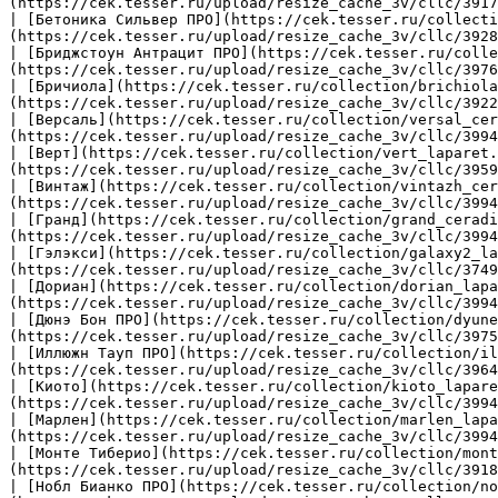
(https://cek.tesser.ru/upload/resize_cache_3v/cllc/3917
| [Бетоника Сильвер ПРО](https://cek.tesser.ru/collecti
(https://cek.tesser.ru/upload/resize_cache_3v/cllc/3928
| [Бриджстоун Антрацит ПРО](https://cek.tesser.ru/coll
(https://cek.tesser.ru/upload/resize_cache_3v/cllc/3976
| [Бричиола](https://cek.tesser.ru/collection/brichiola
(https://cek.tesser.ru/upload/resize_cache_3v/cllc/3922
| [Версаль](https://cek.tesser.ru/collection/versal_cer
(https://cek.tesser.ru/upload/resize_cache_3v/cllc/3994
| [Верт](https://cek.tesser.ru/collection/vert_laparet.
(https://cek.tesser.ru/upload/resize_cache_3v/cllc/3959
| [Винтаж](https://cek.tesser.ru/collection/vintazh_cer
(https://cek.tesser.ru/upload/resize_cache_3v/cllc/3994
| [Гранд](https://cek.tesser.ru/collection/grand_ceradi
(https://cek.tesser.ru/upload/resize_cache_3v/cllc/3994
| [Гэлэкси](https://cek.tesser.ru/collection/galaxy2_la
(https://cek.tesser.ru/upload/resize_cache_3v/cllc/3749
| [Дориан](https://cek.tesser.ru/collection/dorian_lap
(https://cek.tesser.ru/upload/resize_cache_3v/cllc/3994
| [Дюнэ Бон ПРО](https://cek.tesser.ru/collection/dyune
(https://cek.tesser.ru/upload/resize_cache_3v/cllc/3975
| [Иллюжн Тауп ПРО](https://cek.tesser.ru/collection/il
(https://cek.tesser.ru/upload/resize_cache_3v/cllc/3964
| [Киото](https://cek.tesser.ru/collection/kioto_lapare
(https://cek.tesser.ru/upload/resize_cache_3v/cllc/3994
| [Марлен](https://cek.tesser.ru/collection/marlen_lap
(https://cek.tesser.ru/upload/resize_cache_3v/cllc/3994
| [Монте Тиберио](https://cek.tesser.ru/collection/mont
(https://cek.tesser.ru/upload/resize_cache_3v/cllc/3918
| [Нобл Бианко ПРО](https://cek.tesser.ru/collection/no