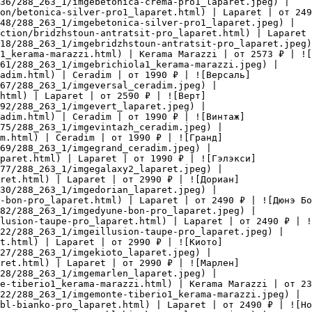
36/288_263_1/imgebetonica-crema-pro1_laparet.jpeg) |

on/betonica-silver-pro1_laparet.html) | Laparet | от 249
48/288_263_1/imgebetonica-silver-pro1_laparet.jpeg) |

ection/bridzhstoun-antratsit-pro_laparet.html) | Laparet 
18/288_263_1/imgebridzhstoun-antratsit-pro_laparet.jpeg)
1_kerama-marazzi.html) | Kerama Marazzi | от 2573 ₽ | ![
61/288_263_1/imgebrichiola1_kerama-marazzi.jpeg) |

adim.html) | Ceradim | от 1990 ₽ | ![Версаль]
67/288_263_1/imgeversal_ceradim.jpeg) |

html) | Laparet | от 2590 ₽ | ![Верт]
92/288_263_1/imgevert_laparet.jpeg) |

adim.html) | Ceradim | от 1990 ₽ | ![Винтаж]
75/288_263_1/imgevintazh_ceradim.jpeg) |

m.html) | Ceradim | от 1990 ₽ | ![Гранд]
69/288_263_1/imgegrand_ceradim.jpeg) |

paret.html) | Laparet | от 1990 ₽ | ![Гэлэкси]
77/288_263_1/imgegalaxy2_laparet.jpeg) |

aret.html) | Laparet | от 2990 ₽ | ![Дориан]
30/288_263_1/imgedorian_laparet.jpeg) |

-bon-pro_laparet.html) | Laparet | от 2490 ₽ | ![Дюнэ Бо
82/288_263_1/imgedyune-bon-pro_laparet.jpeg) |

lusion-taupe-pro_laparet.html) | Laparet | от 2490 ₽ | !
22/288_263_1/imgeillusion-taupe-pro_laparet.jpeg) |

t.html) | Laparet | от 2990 ₽ | ![Киото]
27/288_263_1/imgekioto_laparet.jpeg) |

aret.html) | Laparet | от 2990 ₽ | ![Марлен]
28/288_263_1/imgemarlen_laparet.jpeg) |

e-tiberio1_kerama-marazzi.html) | Kerama Marazzi | от 23
22/288_263_1/imgemonte-tiberio1_kerama-marazzi.jpeg) |

bl-bianko-pro_laparet.html) | Laparet | от 2490 ₽ | ![Но