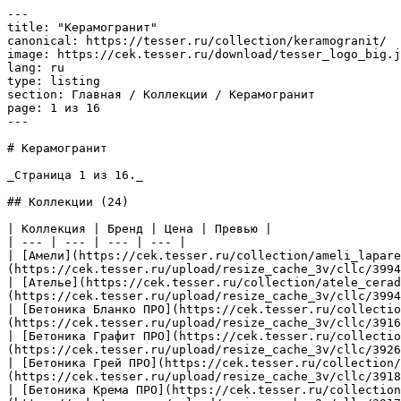
---

title: "Керамогранит"

canonical: https://tesser.ru/collection/keramogranit/

image: https://cek.tesser.ru/download/tesser_logo_big.j
lang: ru

type: listing

section: Главная / Коллекции / Керамогранит

page: 1 из 16

---

# Керамогранит

_Страница 1 из 16._

## Коллекции (24)

| Коллекция | Бренд | Цена | Превью |

| --- | --- | --- | --- |

| [Амели](https://cek.tesser.ru/collection/ameli_lapare
(https://cek.tesser.ru/upload/resize_cache_3v/cllc/3994
| [Ателье](https://cek.tesser.ru/collection/atele_cerad
(https://cek.tesser.ru/upload/resize_cache_3v/cllc/3994
| [Бетоника Бланко ПРО](https://cek.tesser.ru/collectio
(https://cek.tesser.ru/upload/resize_cache_3v/cllc/3916
| [Бетоника Графит ПРО](https://cek.tesser.ru/collectio
(https://cek.tesser.ru/upload/resize_cache_3v/cllc/3926
| [Бетоника Грей ПРО](https://cek.tesser.ru/collection/
(https://cek.tesser.ru/upload/resize_cache_3v/cllc/3918
| [Бетоника Крема ПРО](https://cek.tesser.ru/collection