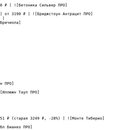
0 ₽ | ![Бетоника Сильвер ПРО]
| от 3190 ₽ | ![Бриджстоун Антрацит ПРО]
 |

Бричиола]
н ПРО]
[Иллюжн Тауп ПРО]
51 ₽ (старая 3249 ₽, -28%) | ![Монте Тиберио]
бл Бианко ПРО]