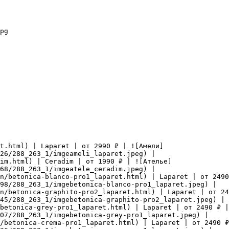
pg

t.html) | Laparet | от 2990 ₽ | ![Амели]
26/288_263_1/imgeameli_laparet.jpeg) |

im.html) | Ceradim | от 1990 ₽ | ![Ателье]
68/288_263_1/imgeatele_ceradim.jpeg) |

n/betonica-blanco-pro1_laparet.html) | Laparet | от 2490
98/288_263_1/imgebetonica-blanco-pro1_laparet.jpeg) |

n/betonica-graphito-pro2_laparet.html) | Laparet | от 24
45/288_263_1/imgebetonica-graphito-pro2_laparet.jpeg) |

betonica-grey-pro1_laparet.html) | Laparet | от 2490 ₽ |
07/288_263_1/imgebetonica-grey-pro1_laparet.jpeg) |

/betonica-crema-pro1_laparet.html) | Laparet | от 2490 ₽