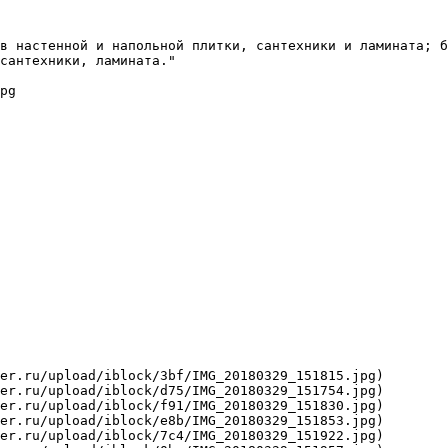
в настенной и напольной плитки, сантехники и ламината; б
сантехники, ламината."

pg

er.ru/upload/iblock/3bf/IMG_20180329_151815.jpg)

er.ru/upload/iblock/d75/IMG_20180329_151754.jpg)

er.ru/upload/iblock/f91/IMG_20180329_151830.jpg)

er.ru/upload/iblock/e8b/IMG_20180329_151853.jpg)

er.ru/upload/iblock/7c4/IMG_20180329_151922.jpg)
