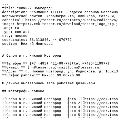
---

title: "Нижний Новгород"

description: "Компания ТЕССЕР – адреса салонов-магазино
керамической плитки, керамогранита, клинкера, мозаики, 
canonical: https://tesser.ru/contacts/russia/rodionova/

image: https://cek.tesser.ru/download/tesser_logo_big.j
lang: ru

type: contact

city: moscow

coordinates: 56.313846, 44.070779

section: Нижний Новгород

---

# Салон в г. Нижний Новгород

**Телефон:** [+7 (495) 411-99-77](tel:+74954119977)

**E-mail:** [nn@tesser.ru](mailto:nn@tesser.ru)

**Адрес:** г. Нижний Новгород, ул. Родионова, д. 165к13

**График работы:** Пн-Вс: 09.00-20.00

В данном выставочном зале работают дизайнеры.

## Фотографии салона

![Салон в г. Нижний Новгород — фото 1](https://cek.tess
![Салон в г. Нижний Новгород — фото 2](https://cek.tess
![Салон в г. Нижний Новгород — фото 3](https://cek.tess
![Салон в г. Нижний Новгород — фото 4](https://cek.tess
![Салон в г. Нижний Новгород — фото 5](https://cek.tess