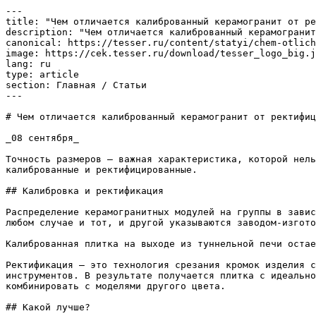
---

title: "Чем отличается калиброванный керамогранит от ре
description: "Чем отличается калиброванный керамогранит
canonical: https://tesser.ru/content/statyi/chem-otlich
image: https://cek.tesser.ru/download/tesser_logo_big.j
lang: ru

type: article

section: Главная / Статьи

---

# Чем отличается калиброванный керамогранит от ректифиц
_08 сентября_

Точность размеров – важная характеристика, которой нель
калиброванные и ректифицированные.

## Калибровка и ректификация

Распределение керамогранитных модулей на группы в завис
любом случае и тот, и другой указываются заводом-изгото
Калиброванная плитка на выходе из туннельной печи остае
Ректификация – это технология срезания кромок изделия с
инструментов. В результате получается плитка с идеально
комбинировать с моделями другого цвета.

## Какой лучше?
