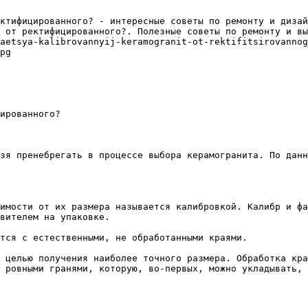
ктифицированного? - интересные советы по ремонту и дизай
 от ректифицированного?. Полезные советы по ремонту и вы
aetsya-kalibrovannyij-keramogranit-ot-rektifitsirovannog
pg

ированного?

зя пренебрегать в процессе выбора керамогранита. По данн
имости от их размера называется калибровкой. Калибр и фа
вителем на упаковке.

тся с естественными, не обработанными краями.

 целью получения наиболее точного размера. Обработка кра
 ровными гранями, которую, во-первых, можно укладывать, 