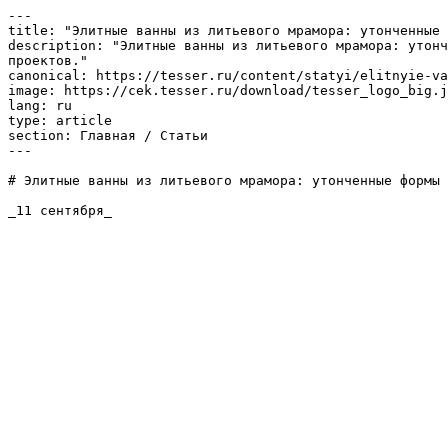
---

title: "Элитные ванны из литьевого мрамора: утонченные 
description: "Элитные ванны из литьевого мрамора: утонч
проектов."

canonical: https://tesser.ru/content/statyi/elitnyie-va
image: https://cek.tesser.ru/download/tesser_logo_big.j
lang: ru

type: article

section: Главная / Статьи

---

# Элитные ванны из литьевого мрамора: утонченные формы 
_11 сентября_
