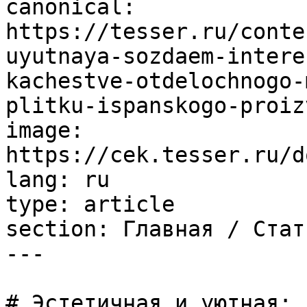
canonical: 
https://tesser.ru/conte
uyutnaya-sozdaem-intere
kachestve-otdelochnogo-
plitku-ispanskogo-proiz
image: 
https://cek.tesser.ru/d
lang: ru

type: article

section: Главная / Стать
---

# Эстетичная и уютная: 