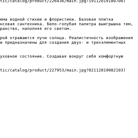
tic/catalog/product/226436/main.jpg?19112019180700)

ема водной стихии и флористики. Базовая плитка 
нсовая сантехника. Бело-голубая палитра выигрышна тем, 
ранство, наполняя его светом.

рой отражаются лучи солнца. Реалистичность изображения 
и предназначены для создания двух- и трехэлементных 
уховное состояние. Создавая вокруг себя комфортную 
tic/catalog/product/227953/main.jpg?02112019082103)
