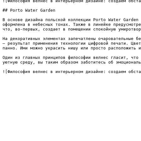
![Философия велнес в интерьерном дизайне: создаем обста
## Porto Water Garden

В основе дизайна польской коллекции Porto Water Garden 
оформлена в небесных тонах. Также в линейке предусмотре
что, во-первых, создает в помещении спокойную умиротвор
На декоративных элементах запечатлены очаровательные бе
– результат применения технологии цифровой печати. Цвет
панно. Ими можно украсить нишу или просто расположить и
Один из главных принципов философии велнес гласит, что 
уютную среду, вы таким образом заботитесь об эмоциональ
![Философия велнес в интерьерном дизайне: создаем обста