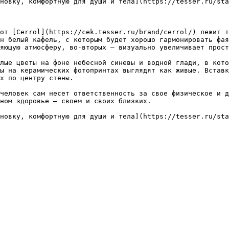
новку, комфортную для души и тела](https://tesser.ru/sta
от [Cerrol](https://cek.tesser.ru/brand/cerrol/) лежит т
н белый кафель, с которым будет хорошо гармонировать фая
яющую атмосферу, во-вторых – визуально увеличивает прост
лые цветы на фоне небесной синевы и водной глади, в кото
ы на керамических фотопринтах выглядят как живые. Вставк
х по центру стены.

человек сам несет ответственность за свое физическое и д
ном здоровье – своем и своих близких.

новку, комфортную для души и тела](https://tesser.ru/sta