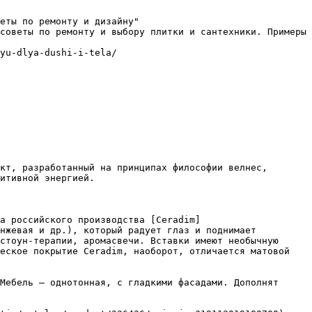
еты по ремонту и дизайну"

советы по ремонту и выбору плитки и сантехники. Примеры 
yu-dlya-dushi-i-tela/

кт, разработанный на принципах философии велнес, 
итивной энергией.

ка российского производства [Ceradim]
нжевая и др.), который радует глаз и поднимает 
стоун-терапии, аромасвечи. Вставки имеют необычную 
еское покрытие Ceradim, наоборот, отличается матовой 
Мебель – однотонная, с гладкими фасадами. Дополнят 