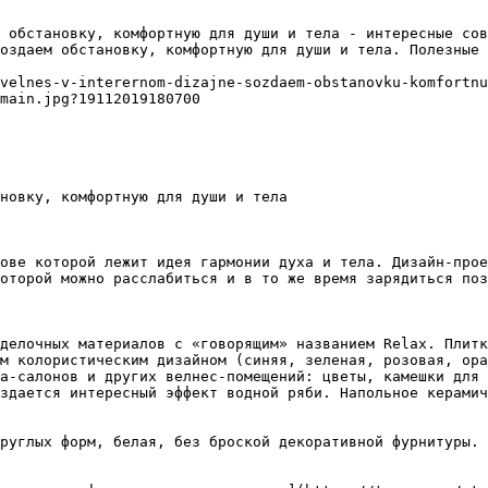
 обстановку, комфортную для души и тела - интересные сов
оздаем обстановку, комфортную для души и тела. Полезные 
velnes-v-interernom-dizajne-sozdaem-obstanovku-komfortnu
main.jpg?19112019180700

новку, комфортную для души и тела

ове которой лежит идея гармонии духа и тела. Дизайн-прое
оторой можно расслабиться и в то же время зарядиться поз
делочных материалов с «говорящим» названием Relax. Плит
м колористическим дизайном (синяя, зеленая, розовая, ора
а-салонов и других велнес-помещений: цветы, камешки для 
здается интересный эффект водной ряби. Напольное керамич
руглых форм, белая, без броской декоративной фурнитуры. 