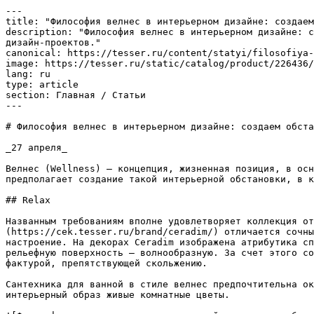
---

title: "Философия велнес в интерьерном дизайне: создаем
description: "Философия велнес в интерьерном дизайне: с
дизайн-проектов."

canonical: https://tesser.ru/content/statyi/filosofiya-
image: https://tesser.ru/static/catalog/product/226436/
lang: ru

type: article

section: Главная / Статьи

---

# Философия велнес в интерьерном дизайне: создаем обста
_27 апреля_

Велнес (Wellness) – концепция, жизненная позиция, в осн
предполагает создание такой интерьерной обстановки, в к
## Relax

Названным требованиям вполне удовлетворяет коллекция от
(https://cek.tesser.ru/brand/ceradim/) отличается сочны
настроение. На декорах Ceradim изображена атрибутика сп
рельефную поверхность – волнообразную. За счет этого со
фактурой, препятствующей скольжению.

Сантехника для ванной в стиле велнес предпочтительна ок
интерьерный образ живые комнатные цветы.
