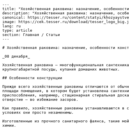
---

title: "Хозяйственная раковина: назначение, особенности
description: "Хозяйственная раковина: назначение, особе
canonical: https://tesser.ru/content/statyi/khozyaystve
image: https://cek.tesser.ru/download/tesser_logo_big.j
lang: ru

type: article

section: Главная / Статьи

---

# Хозяйственная раковина: назначение, особенности конст
_08 декабря_

Хозяйственная раковина – многофункциональная сантехника
крупногабаритной посуды, купания домашних животных.

## Особенности конструкции

Прежде всего хозяйственные раковины отличаются от обычн
площади помещения, в котором будет установлена сантехни
приспособления, например, стационарная стиральная доска
отверстие – во избежание засоров.

Как правило, хозяйственные раковины устанавливаются в с
условиях они просто незаменимы.

Изготовленные из прочного санитарного фаянса, такие мой
химии.
