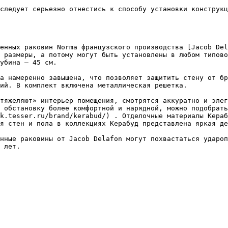
следует серьезно отнестись к способу установки конструкц
енных раковин Norma французского производства [Jacob Del
 размеры, а потому могут быть установлены в любом типово
убина – 45 см.

а намеренно завышена, что позволяет защитить стену от бр
ий. В комплект включена металлическая решетка.

тяжеляют» интерьер помещения, смотрятся аккуратно и элег
 обстановку более комфортной и нарядной, можно подобрать
k.tesser.ru/brand/kerabud/) . Отделочные материалы Кераб
я стен и пола в коллекциях Керабуд представлена яркая де
нные раковины от Jacob Delafon могут похвастаться удароп
 лет.
