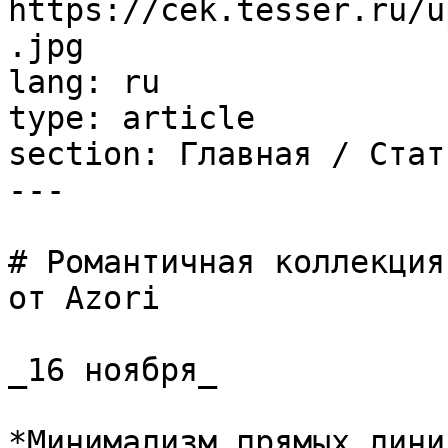
https://cek.tesser.ru/u
.jpg

lang: ru

type: article

section: Главная / Стать
---

# Романтичная коллекция
от Azori

_16 ноября_

*Минимализм прямых лини