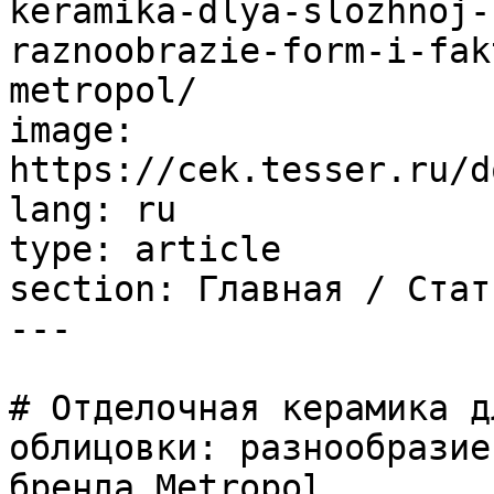
keramika-dlya-slozhnoj-
raznoobrazie-form-i-fak
metropol/

image: 
https://cek.tesser.ru/d
lang: ru

type: article

section: Главная / Стать
---

# Отделочная керамика д
облицовки: разнообразие
бренда Metropol
