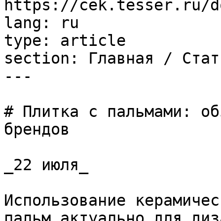
https://cek.tesser.ru/d
lang: ru

type: article

section: Главная / Стать
---

# Плитка с пальмами: об
брендов

_22 июля_

Использование керамичес
пальм актуально для диз