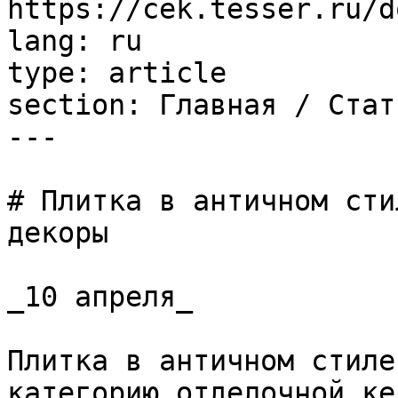
https://cek.tesser.ru/d
lang: ru

type: article

section: Главная / Стать
---

# Плитка в античном сти
декоры

_10 апреля_

Плитка в античном стиле
категорию отделочной ке