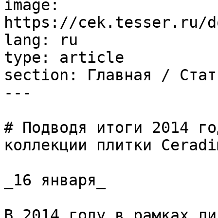
image: 
https://cek.tesser.ru/d
lang: ru

type: article

section: Главная / Стать
---

# Подводя итоги 2014 го
коллекции плитки Ceradim
_16 января_

В 2014 году в рамках ли