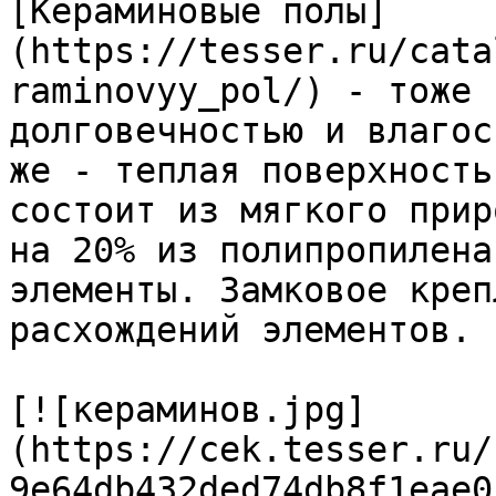
[Кераминовые полы]
(https://tesser.ru/cata
raminovyy_pol/) - тоже 
долговечностью и влагос
же - теплая поверхность
состоит из мягкого прир
на 20% из полипропилена
элементы. Замковое креп
расхождений элементов.

[![кераминов.jpg]
(https://cek.tesser.ru/
9e64db432ded74db8f1eae0