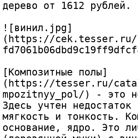
дерево от 1612 рублей.

![винил.jpg]
(https://cek.tesser.ru/
fd7061b06dbd9c19ff9dfcf
[Композитные полы]
(https://tesser.ru/cata
mpozitnyy_pol/) - это н
Здесь учтен недостаток 
мягкость и тонкость. Ко
основание, ядро. Это ли