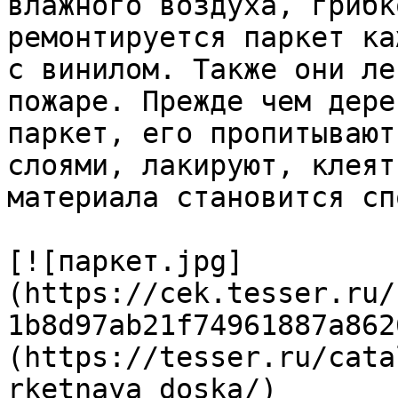
влажного воздуха, грибк
ремонтируется паркет ка
с винилом. Также они ле
пожаре. Прежде чем дере
паркет, его пропитывают
слоями, лакируют, клеят
материала становится сп
[![паркет.jpg]
(https://cek.tesser.ru/
1b8d97ab21f74961887a862
(https://tesser.ru/cata
rketnaya_doska/)
