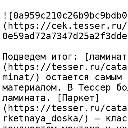
![0a959c210c26b9bc9bdb0
(https://cek.tesser.ru/
0e59ad72a7347d25a2f3dde
Подведем итог: [ламинат
(https://tesser.ru/cata
minat/) остается самым 
материалом. В Тессер бо
ламината. [Паркет]
(https://tesser.ru/cata
rketnaya_doska/) – клас