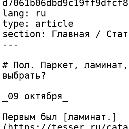
d7061b06dbd9c19ff9dfcf8
lang: ru

type: article

section: Главная / Стать
---

# Пол. Паркет, ламинат,
выбрать?

_09 октября_

Первым был [ламинат.]
(https://tesser.ru/cata