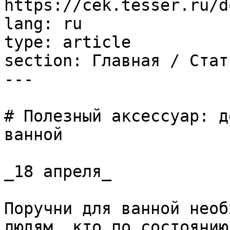
https://cek.tesser.ru/d
lang: ru

type: article

section: Главная / Стать
---

# Полезный аксессуар: д
ванной

_18 апреля_

Поручни для ванной необ
людям, кто по состоянию