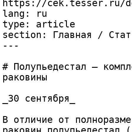
https://cek.tesser.ru/d
lang: ru

type: article

section: Главная / Стать
---

# Полупьедестал – компл
раковины

_30 сентября_

В отличие от полноразме
раковин полупьедестал (