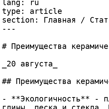
lang: ru

type: article

section: Главная / Стать
---

# Преимущества керамиче
_20 августа_

## Преимущества керамич
- **Экологичность** - п
глины, песка и стекла. 