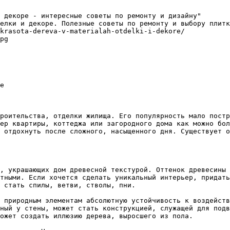
 декоре - интересные советы по ремонту и дизайну"

елки и декоре. Полезные советы по ремонту и выбору плитк
krasota-dereva-v-materialah-otdelki-i-dekore/

pg

е

роительства, отделки жилища. Его популярность мало постр
ер квартиры, коттеджа или загородного дома как можно бол
 отдохнуть после сложного, насыщенного дня. Существует о
, украшающих дом древесной текстурой. Оттенок древесины 
тными. Если хочется сделать уникальный интерьер, придать
 стать спилы, ветви, стволы, пни.

 природным элементам абсолютную устойчивость к воздейств
ный у стены, может стать конструкцией, служащей для подв
ожет создать иллюзию дерева, выросшего из пола.
