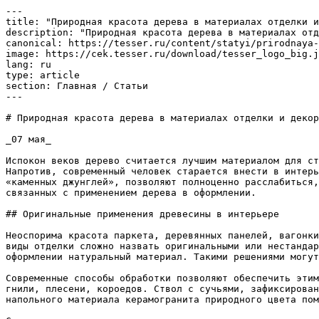
---

title: "Природная красота дерева в материалах отделки и
description: "Природная красота дерева в материалах отд
canonical: https://tesser.ru/content/statyi/prirodnaya-
image: https://cek.tesser.ru/download/tesser_logo_big.j
lang: ru

type: article

section: Главная / Статьи

---

# Природная красота дерева в материалах отделки и декор
_07 мая_

Испокон веков дерево считается лучшим материалом для ст
Напротив, современный человек старается внести в интерь
«каменных джунглей», позволяют полноценно расслабиться,
связанных с применением дерева в оформлении.

## Оригинальные применения древесины в интерьере

Неоспорима красота паркета, деревянных панелей, вагонки
виды отделки сложно назвать оригинальными или нестандар
оформлении натуральный материал. Такими решениями могут
Современные способы обработки позволяют обеспечить этим
гнили, плесени, короедов. Ствол с сучьями, зафиксирован
напольного материала керамогранита природного цвета пом