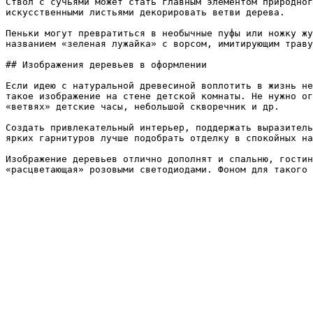
Ствол с сучьями может стать главным элементом природног
искусственными листьями декорировать ветви дерева.

Пеньки могут превратиться в необычные пуфы или ножку жу
названием «зеленая лужайка» с ворсом, имитирующим траву
## Изображения деревьев в оформлении

Если идею с натуральной древесиной воплотить в жизнь не
такое изображение на стене детской комнаты. Не нужно ог
«ветвях» детские часы, небольшой скворечник и др.

Создать привлекательный интерьер, поддержать выразитель
ярких гарнитуров лучше подобрать отделку в спокойных на
Изображение деревьев отлично дополнят и спальню, гостин
«расцветающая» розовыми светодиодами. Фоном для такого 