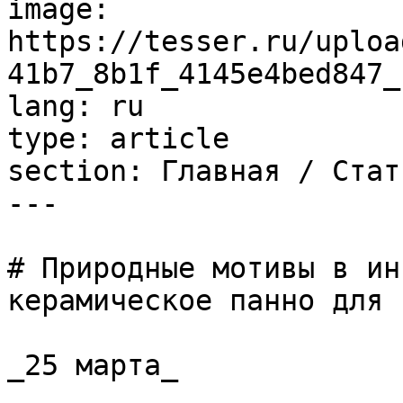
image: 
https://tesser.ru/uploa
41b7_8b1f_4145e4bed847_
lang: ru

type: article

section: Главная / Стать
---

# Природные мотивы в ин
керамическое панно для с
_25 марта_
