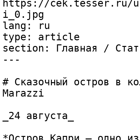
https://cek.tesser.ru/u
i_0.jpg

lang: ru

type: article

section: Главная / Стать
---

# Сказочный остров в ко
Marazzi

_24 августа_

*Остров Капри — одно из