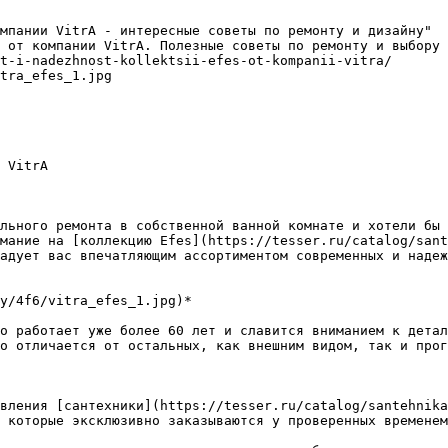
мпании VitrA - интересные советы по ремонту и дизайну"

 от компании VitrA. Полезные советы по ремонту и выбору 
t-i-nadezhnost-kollektsii-efes-ot-kompanii-vitra/

tra_efes_1.jpg

 VitrA

льного ремонта в собственной ванной комнате и хотели бы 
мание на [коллекцию Efes](https://tesser.ru/catalog/sant
адует вас впечатляющим ассортиментом современных и надеж
y/4f6/vitra_efes_1.jpg)*

о работает уже более 60 лет и славится вниманием к детал
о отличается от остальных, как внешним видом, так и прог
вления [сантехники](https://tesser.ru/catalog/santehnika
 которые эксклюзивно заказываются у проверенных временем