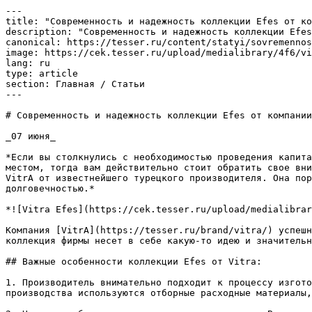
---

title: "Современность и надежность коллекции Efes от ко
description: "Современность и надежность коллекции Efes
canonical: https://tesser.ru/content/statyi/sovremennos
image: https://cek.tesser.ru/upload/medialibrary/4f6/vi
lang: ru

type: article

section: Главная / Статьи

---

# Современность и надежность коллекции Efes от компании
_07 июня_

*Если вы столкнулись с необходимостью проведения капита
местом, тогда вам действительно стоит обратить свое вни
VitrA от известнейшего турецкого производителя. Она пор
долговечностью.*

*![Vitra Efes](https://cek.tesser.ru/upload/medialibrar
Компания [VitrA](https://tesser.ru/brand/vitra/) успешн
коллекция фирмы несет в себе какую-то идею и значительн
## Важные особенности коллекции Efes от Vitra:

1. Производитель внимательно подходит к процессу изгото
производства используются отборные расходные материалы,