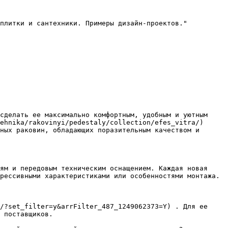
плитки и сантехники. Примеры дизайн-проектов."

сделать ее максимально комфортным, удобным и уютным 
ehnika/rakovinyi/pedestaly/collection/efes_vitra/) 
ных раковин, обладающих поразительным качеством и 
ям и передовым техническим оснащением. Каждая новая 
рессивными характеристиками или особенностями монтажа.

/?set_filter=y&arrFilter_487_1249062373=Y) . Для ее 
 поставщиков.
