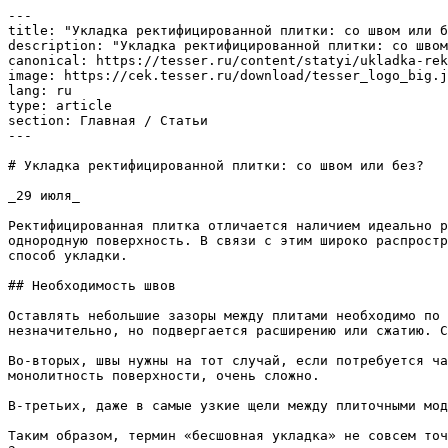
---

title: "Укладка ректифицированной плитки: со швом или б
description: "Укладка ректифицированной плитки: со швом
canonical: https://tesser.ru/content/statyi/ukladka-rek
image: https://cek.tesser.ru/download/tesser_logo_big.j
lang: ru

type: article

section: Главная / Статьи

---

# Укладка ректифицированной плитки: со швом или без?

_29 июля_

Ректифицированная плитка отличается наличием идеально р
однородную поверхность. В связи с этим широко распростр
способ укладки.

## Необходимость швов

Оставлять небольшие зазоры между плитами необходимо по 
незначительно, но подвергается расширению или сжатию. С
Во-вторых, швы нужны на тот случай, если потребуется ча
монолитность поверхности, очень сложно.

В-третьих, даже в самые узкие щели между плиточными мод
Таким образом, термин «бесшовная укладка» не совсем точ