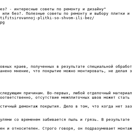
ез? - интересные советы по ремонту и дизайну"

 или без?. Полезные советы по ремонту и выбору плитки и 
tifitsirovannoj-plitki-so-shvom-ili-bez/

pg

овных краев, полученных в результате специальной обработ
анено мнение, что покрытие можно монтировать, не делая з
следующим причинам. Во-первых, любой отделочный материал
оответственно, отсутствие межплиточных швов может стать 
стичный демонтаж покрытия. Дело в том, что когда нет заз
улями со временем забивается пыль и грязь. В результате 
ен и относителен. Строго говоря, он подразумевает монтаж