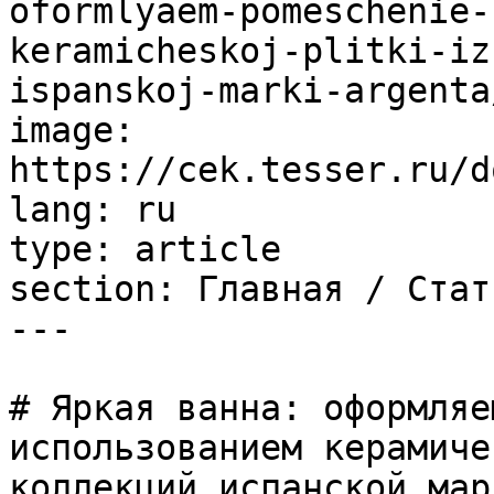
oformlyaem-pomeschenie-
keramicheskoj-plitki-iz
ispanskoj-marki-argenta/
image: 
https://cek.tesser.ru/d
lang: ru

type: article

section: Главная / Стать
---

# Яркая ванна: оформляе
использованием керамиче
коллекций испанской мар