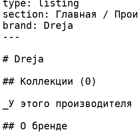
type: listing

section: Главная / Прои
brand: Dreja

---

# Dreja

## Коллекции (0)

_У этого производителя 
## О бренде
