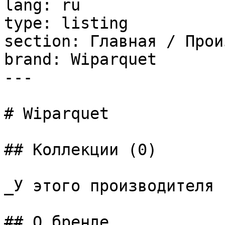
lang: ru

type: listing

section: Главная / Прои
brand: Wiparquet

---

# Wiparquet

## Коллекции (0)

_У этого производителя 
## О бренде
