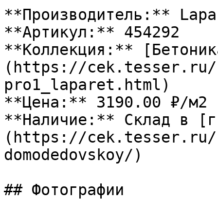
**Производитель:** Lapar
**Артикул:** 454292

**Коллекция:** [Бетоник
(https://cek.tesser.ru/
pro1_laparet.html)

**Цена:** 3190.00 ₽/м2

**Наличие:** Склад в [г
(https://cek.tesser.ru/
domodedovskoy/)

## Фотографии
