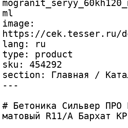
mogranit_seryy_60kh120_
ml

image: 
https://cek.tesser.ru/d
lang: ru

type: product

sku: 454292

section: Главная / Ката
---

# Бетоника Сильвер ПРО 
матовый R11/A Бархат КР
