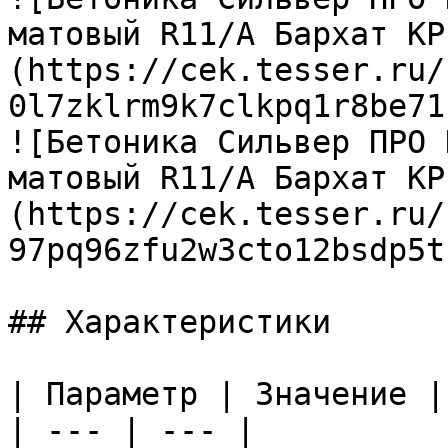
матовый R11/A Бархат КР
(https://cek.tesser.ru/
0l7zklrm9k7clkpq1r8be71
![Бетоника Сильвер ПРО 
матовый R11/A Бархат КР
(https://cek.tesser.ru/
97pq96zfu2w3cto12bsdp5t
## Характеристики

| Параметр | Значение |

| --- | --- |
