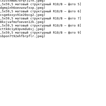
lxz5thmb67orqf31fh.jpeg)

9,5х59,5 матовый структурный R10/B — фото 5]
dgmq1nh6oevwxwfxxp.jpeg)

9,5х59,5 матовый структурный R10/B — фото 6]
csge6xxyv91e20ocg2.jpeg)

9,5х59,5 матовый структурный R10/B — фото 7]
8kxjvafmofoeven12k.jpeg)

9,5х59,5 матовый структурный R10/B — фото 8]
cttk0c1y83pvmdu6sj.jpeg)

9,5х59,5 матовый структурный R10/B — фото 9]
sbpon7t92ehfbrpflr.jpeg)
