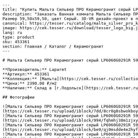
---

title: "Купить Мальта Сильвер ПРО Керамогранит серый LP
description: "Заказать Ванная комната Мальта Сильвер ПР
Размер 59,50x59,50, цвет Серый. 3D-VR дизайн-проект в п
canonical: https://tesser.ru/catalog/malta_silver_pro_k
image: https://cek.tesser.ru/download/tesser_logo_big.j
lang: ru

type: product

sku: 453361

section: Главная / Каталог / Керамогранит

---

# Мальта Сильвер ПРО Керамогранит серый LP6060G0291R 59
**Производитель:** Laparet

**Артикул:** 453361

**Коллекция:** [Мальта](https://cek.tesser.ru/collectio
**Цена:** 2390.00 ₽/м2

**Наличие:** Склад в [г.Подольск](https://cek.tesser.ru
## Фотографии

![Мальта Сильвер ПРО Керамогранит серый LP6060G0291R 5
(https://cek.tesser.ru/upload/iblock/7dd/8cr0g8sbwokboy
![Мальта Сильвер ПРО Керамогранит серый LP6060G0291R 5
(https://cek.tesser.ru/upload/iblock/994/fqhmhj38m1zjxy
![Мальта Сильвер ПРО Керамогранит серый LP6060G0291R 5
(https://cek.tesser.ru/upload/iblock/be9/qj0msdde4e2hyf
![Мальта Сильвер ПРО Керамогранит серый LP6060G0291R 5