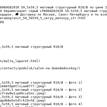
6060G0291R 59,5х59,5 матовый структурный R10/B по цене 2
О Керамогранит серый LP6060G0291R 59,5х59,5 матовый стру
одарок. 🚚 Доставка по Москве, Санкт-Петербургу и по всей
eramogranit_59_5kh59_5_seryy_matovyy_str.html

pg

,5х59,5 матовый структурный R10/B

n/malta_laparet.html)

/contacts/podolsk/salon-na-domodedovskoy/)

9,5х59,5 матовый структурный R10/B — фото 1]
2e66t6pmtlvjaa8777.jpeg)

9,5х59,5 матовый структурный R10/B — фото 2]
ifrew9w1ip89cie5ox.jpeg)

9,5х59,5 матовый структурный R10/B — фото 3]
qpd68w5otdlrk19chd.jpeg)

9,5х59,5 матовый структурный R10/B — фото 4]