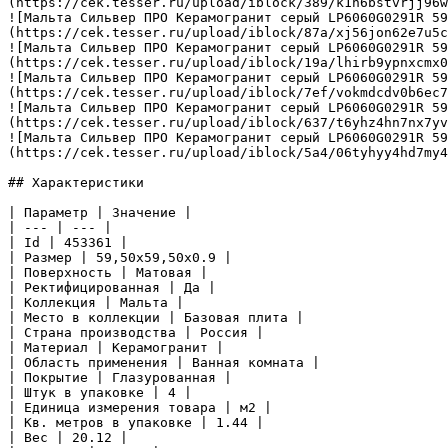
(https://cek.tesser.ru/upload/iblock/389/k1h6bstvrjj96w
![Мальта Сильвер ПРО Керамогранит серый LP6060G0291R 5
(https://cek.tesser.ru/upload/iblock/87a/xj56jon62e7u5c
![Мальта Сильвер ПРО Керамогранит серый LP6060G0291R 5
(https://cek.tesser.ru/upload/iblock/19a/lhirb9ypnxcmx0
![Мальта Сильвер ПРО Керамогранит серый LP6060G0291R 5
(https://cek.tesser.ru/upload/iblock/7ef/vokmdcdv0b6ec7
![Мальта Сильвер ПРО Керамогранит серый LP6060G0291R 5
(https://cek.tesser.ru/upload/iblock/637/t6yhz4hn7nx7yv
![Мальта Сильвер ПРО Керамогранит серый LP6060G0291R 5
(https://cek.tesser.ru/upload/iblock/5a4/06tyhyy4hd7my4
## Характеристики

| Параметр | Значение |

| --- | --- |

| Id | 453361 |

| Размер | 59,50x59,50x0.9 |

| Поверхность | Матовая |

| Ректифицированная | Да |

| Коллекция | Мальта |

| Место в коллекции | Базовая плита |

| Страна производства | Россия |

| Материал | Керамогранит |

| Область применения | Ванная комната |

| Покрытие | Глазурованная |

| Штук в упаковке | 4 |

| Единица измерения товара | м2 |

| Кв. метров в упаковке | 1.44 |

| Вес | 20.12 |
