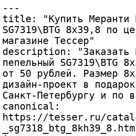
---

title: "Купить Меранти 
SG7319\BTG 8х39,8 по це
магазине Тессер"

description: "Заказать 
пепельный SG7319\BTG 8х
от 50 рублей. Размер 8x
дизайн-проект в подарок
Санкт-Петербургу и по в
canonical: 
https://tesser.ru/catal
_sg7318_btg_8kh39_8.html