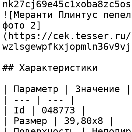
nk27cj69e45c1xoba8zc5os
![Меранти Плинтус пепел
фото 2]
(https://cek.tesser.ru/
wzlsgewpfkxjopmln36v9vj
## Характеристики

| Параметр | Значение |

| --- | --- |

| Id | 048773 |

| Размер | 39,80x8 |

| Поверхность | Неполир