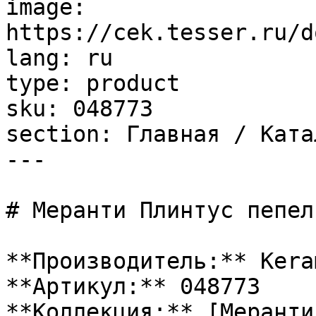
image: 
https://cek.tesser.ru/d
lang: ru

type: product

sku: 048773

section: Главная / Ката
---

# Меранти Плинтус пепел
**Производитель:** Kera
**Артикул:** 048773

**Коллекция:** [Меранти