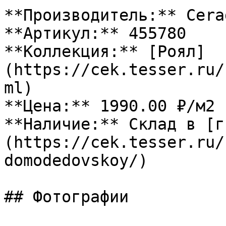
**Производитель:** Cerad
**Артикул:** 455780

**Коллекция:** [Роял]
(https://cek.tesser.ru/
ml)

**Цена:** 1990.00 ₽/м2

**Наличие:** Склад в [г
(https://cek.tesser.ru/
domodedovskoy/)

## Фотографии
