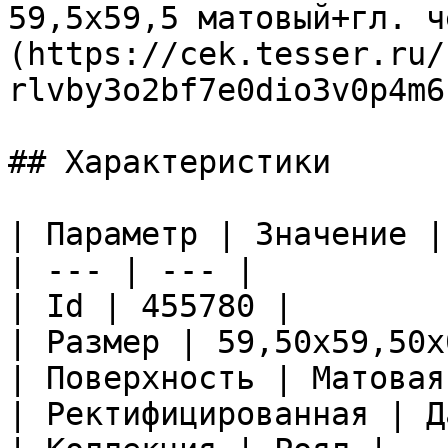
59,5х59,5 матовый+гл. ч
(https://cek.tesser.ru/
rlvby3o2bf7e0dio3v0p4m6
## Характеристики

| Параметр | Значение |

| --- | --- |

| Id | 455780 |

| Размер | 59,50x59,50x
| Поверхность | Матовая
| Ректифицированная | Да