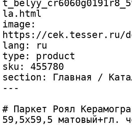
t_belyy_cr6060g0191r8_5
la.html

image: 
https://cek.tesser.ru/d
lang: ru

type: product

sku: 455780

section: Главная / Ката
---

# Паркет Роял Керамогра
59,5х59,5 матовый+гл. ч