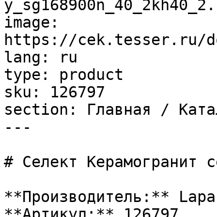
y_sg168900n_40_2kh40_2.h
image: 
https://cek.tesser.ru/d
lang: ru

type: product

sku: 126797

section: Главная / Ката
---

# Селект Керамогранит с
**Производитель:** Lapar
**Артикул:** 126797
