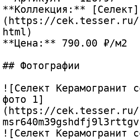
**Коллекция:** [Селект]
(https://cek.tesser.ru/
html)

**Цена:** 790.00 ₽/м2

## Фотографии

![Селект Керамогранит с
фото 1]
(https://cek.tesser.ru/
msr640m39gshdfj9l3rttgv
![Селект Керамогранит с