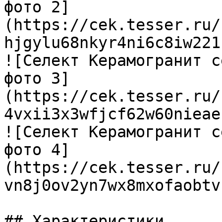
фото 2]
(https://cek.tesser.ru/
hjgylu68nkyr4ni6c8iw221
![Селект Керамогранит с
фото 3]
(https://cek.tesser.ru/
4vxii3x3wfjcf62w60nieae
![Селект Керамогранит с
фото 4]
(https://cek.tesser.ru/
vn8j0ov2yn7wx8mxofaobtv
## Характеристики
