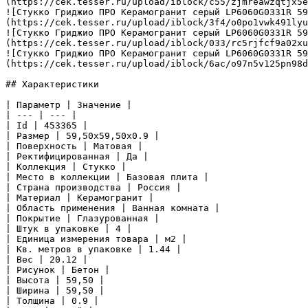
(https://cek.tesser.ru/upload/iblock/c55/zjmreawzqtjx5e
![Стукко Гриджио ПРО Керамогранит серый LP6060G0331R 5
(https://cek.tesser.ru/upload/iblock/3f4/o0po1vwk491lyu
![Стукко Гриджио ПРО Керамогранит серый LP6060G0331R 5
(https://cek.tesser.ru/upload/iblock/033/rc5rjfcf9a02xu
![Стукко Гриджио ПРО Керамогранит серый LP6060G0331R 5
(https://cek.tesser.ru/upload/iblock/6ac/o97n5v125pn98d
## Характеристики

| Параметр | Значение |

| --- | --- |

| Id | 453365 |

| Размер | 59,50x59,50x0.9 |

| Поверхность | Матовая |

| Ректифицированная | Да |

| Коллекция | Стукко |

| Место в коллекции | Базовая плита |

| Страна производства | Россия |

| Материал | Керамогранит |

| Область применения | Ванная комната |

| Покрытие | Глазурованная |

| Штук в упаковке | 4 |

| Единица измерения товара | м2 |

| Кв. метров в упаковке | 1.44 |

| Вес | 20.12 |

| Рисунок | Бетон |

| Высота | 59,50 |

| Ширина | 59,50 |

| Толщина | 0.9 |
