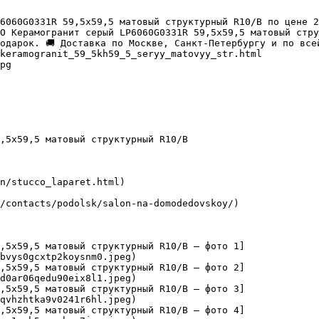
6060G0331R 59,5х59,5 матовый структурный R10/B по цене 2
О Керамогранит серый LP6060G0331R 59,5х59,5 матовый стру
одарок. 🚚 Доставка по Москве, Санкт-Петербургу и по всей
keramogranit_59_5kh59_5_seryy_matovyy_str.html

pg

,5х59,5 матовый структурный R10/B

n/stucco_laparet.html)

/contacts/podolsk/salon-na-domodedovskoy/)

9,5х59,5 матовый структурный R10/B — фото 1]
bvys0gcxtp2koysnm0.jpeg)

9,5х59,5 матовый структурный R10/B — фото 2]
d0ar06qedu90eix8l1.jpeg)

9,5х59,5 матовый структурный R10/B — фото 3]
qvhzhtka9v0241r6hl.jpeg)

9,5х59,5 матовый структурный R10/B — фото 4]