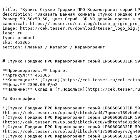
---

title: "Купить Стукко Гриджио ПРО Керамогранит серый LP
description: "Заказать Ванная комната Стукко Гриджио ПР
Размер 59,50x59,50, цвет Серый. 3D-VR дизайн-проект в п
canonical: https://tesser.ru/catalog/stucco_grigio_pro_
image: https://cek.tesser.ru/download/tesser_logo_big.j
lang: ru

type: product

sku: 453365

section: Главная / Каталог / Керамогранит

---

# Стукко Гриджио ПРО Керамогранит серый LP6060G0331R 59
**Производитель:** Laparet

**Артикул:** 453365

**Коллекция:** [Стукко](https://cek.tesser.ru/collectio
**Цена:** 2390.00 ₽/м2

**Наличие:** Склад в [г.Подольск](https://cek.tesser.ru
## Фотографии

![Стукко Гриджио ПРО Керамогранит серый LP6060G0331R 5
(https://cek.tesser.ru/upload/iblock/ad4/7qmmzc189vbc6s
![Стукко Гриджио ПРО Керамогранит серый LP6060G0331R 5
(https://cek.tesser.ru/upload/iblock/6c8/wdhtghfsd3idok
![Стукко Гриджио ПРО Керамогранит серый LP6060G0331R 5
(https://cek.tesser.ru/upload/iblock/641/509e2eyrv7gn40
![Стукко Гриджио ПРО Керамогранит серый LP6060G0331R 5