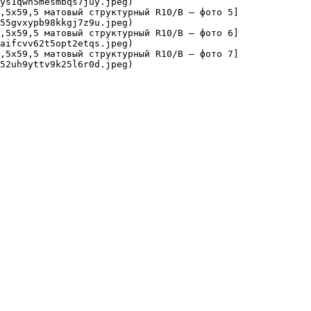
ys1qwh5mesmbqs7juy.jpeg)

9,5х59,5 матовый структурный R10/B — фото 5]
55gvxypb98kkgj7z9u.jpeg)

9,5х59,5 матовый структурный R10/B — фото 6]
aifcvv62t5opt2etqs.jpeg)

9,5х59,5 матовый структурный R10/B — фото 7]
52uh9yttv9k25l6r0d.jpeg)
