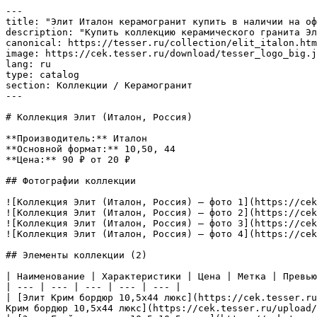
---

title: "Элит Италон керамогранит купить в наличии на оф
description: "Купить коллекцию керамического гранита Эл
canonical: https://tesser.ru/collection/elit_italon.htm
image: https://cek.tesser.ru/download/tesser_logo_big.j
lang: ru

type: catalog

section: Коллекции / Керамогранит

---

# Коллекция Элит (Италон, Россия)

**Производитель:** Италон

**Основной формат:** 10,50, 44

**Цена:** 90 ₽ от 20 ₽

## Фотографии коллекции

![Коллекция Элит (Италон, Россия) — фото 1](https://cek
![Коллекция Элит (Италон, Россия) — фото 2](https://cek
![Коллекция Элит (Италон, Россия) — фото 3](https://cek
![Коллекция Элит (Италон, Россия) — фото 4](https://cek
## Элементы коллекции (2)

| Наименование | Характеристики | Цена | Метка | Превью
| --- | --- | --- | --- | --- |

| [Элит Крим бордюр 10,5х44 люкс](https://cek.tesser.ru
Крим бордюр 10,5х44 люкс](https://cek.tesser.ru/upload/