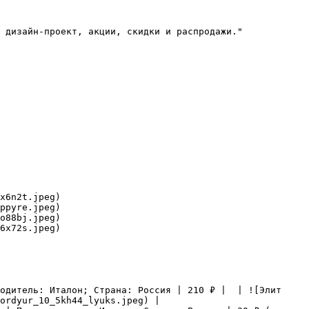
 дизайн-проект, акции, скидки и распродажи."

x6n2t.jpeg)

ppyre.jpeg)

o88bj.jpeg)

6x72s.jpeg)

одитель: Италон; Страна: Россия | 210 ₽ |  | ![Элит 
ordyur_10_5kh44_lyuks.jpeg) |
