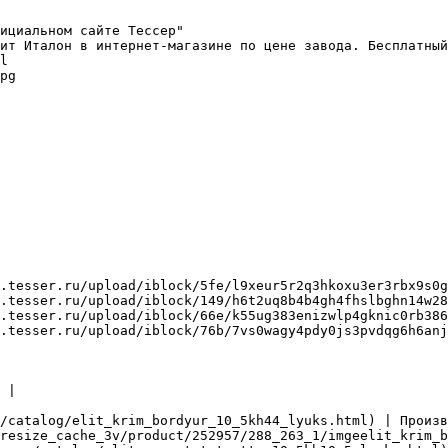
ициальном сайте Тессер"

ит Италон в интернет-магазине по цене завода. Бесплатный
l

pg

.tesser.ru/upload/iblock/5fe/l9xeur5r2q3hkoxu3er3rbx9s0g
.tesser.ru/upload/iblock/149/h6t2uq8b4b4gh4fhslbghn14w28
.tesser.ru/upload/iblock/66e/k55ug383enizwlp4gknic0rb386
.tesser.ru/upload/iblock/76b/7vs0wagy4pdy0js3pvdqg6h6anj
 |

/catalog/elit_krim_bordyur_10_5kh44_lyuks.html) | Произв
resize_cache_3v/product/252957/288_263_1/imgeelit_krim_b