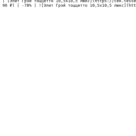
| [Элит Грэй тоццетто 10,5х10,5 люкс](https://cek.tesse
90 ₽) | -78% | ![Элит Грэй тоццетто 10,5х10,5 люкс](htt