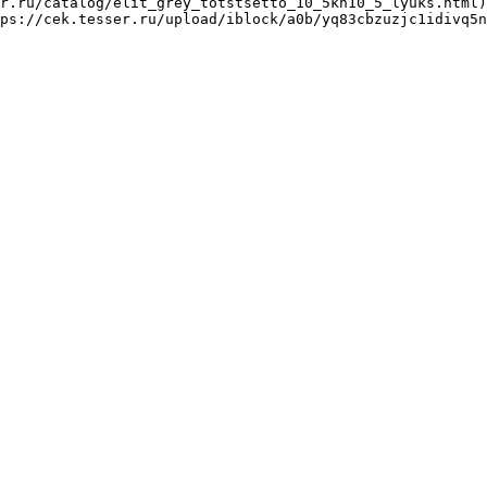
r.ru/catalog/elit_grey_totstsetto_10_5kh10_5_lyuks.html)
ps://cek.tesser.ru/upload/iblock/a0b/yq83cbzuzjc1idivq5n