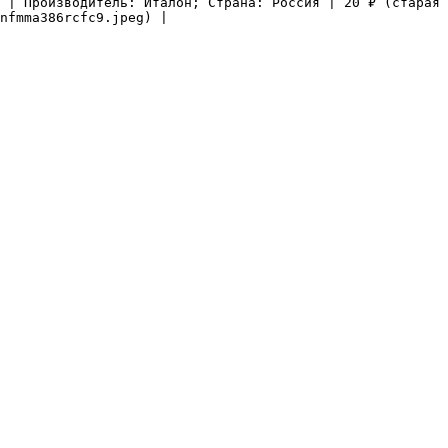
 | Производитель: Италон; Страна: Россия | 20 ₽ (старая 
nfmma386rcfc9.jpeg) |
