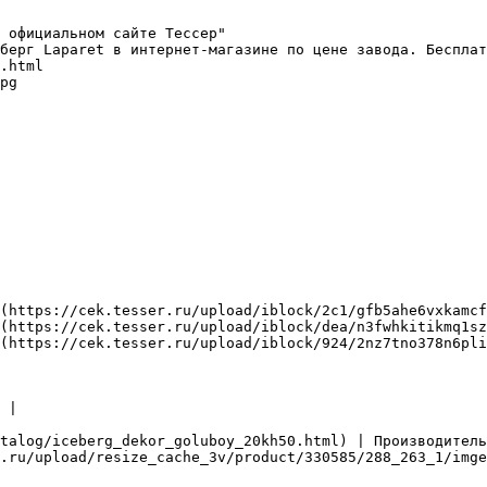
 официальном сайте Тессер"

берг Laparet в интернет-магазине по цене завода. Бесплат
.html

pg

(https://cek.tesser.ru/upload/iblock/2c1/gfb5ahe6vxkamcf
(https://cek.tesser.ru/upload/iblock/dea/n3fwhkitikmq1sz
(https://cek.tesser.ru/upload/iblock/924/2nz7tno378n6pli
 |

talog/iceberg_dekor_goluboy_20kh50.html) | Производитель
.ru/upload/resize_cache_3v/product/330585/288_263_1/imge