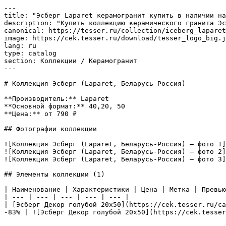
---

title: "Эсберг Laparet керамогранит купить в наличии на
description: "Купить коллекцию керамического гранита Эс
canonical: https://tesser.ru/collection/iceberg_laparet
image: https://cek.tesser.ru/download/tesser_logo_big.j
lang: ru

type: catalog

section: Коллекции / Керамогранит

---

# Коллекция Эсберг (Laparet, Беларусь-Россия)

**Производитель:** Laparet

**Основной формат:** 40,20, 50

**Цена:** от 790 ₽

## Фотографии коллекции

![Коллекция Эсберг (Laparet, Беларусь-Россия) — фото 1]
![Коллекция Эсберг (Laparet, Беларусь-Россия) — фото 2]
![Коллекция Эсберг (Laparet, Беларусь-Россия) — фото 3]
## Элементы коллекции (1)

| Наименование | Характеристики | Цена | Метка | Превью
| --- | --- | --- | --- | --- |

| [Эсберг Декор голубой 20х50](https://cek.tesser.ru/ca
-83% | ![Эсберг Декор голубой 20х50](https://cek.tesser