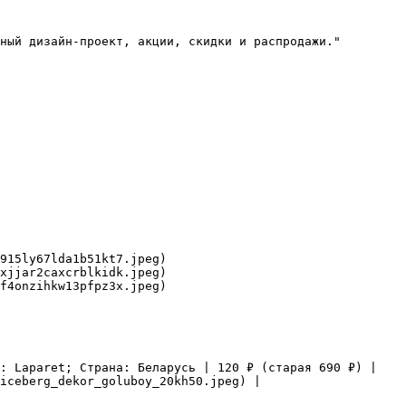
ный дизайн-проект, акции, скидки и распродажи."

915ly67lda1b51kt7.jpeg)

xjjar2caxcrblkidk.jpeg)

f4onzihkw13pfpz3x.jpeg)

: Laparet; Страна: Беларусь | 120 ₽ (старая 690 ₽) | 
iceberg_dekor_goluboy_20kh50.jpeg) |
