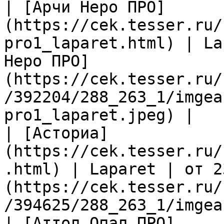
| [Арчи Неро ПРО]
(https://cek.tesser.ru/
pro1_laparet.html) | La
Неро ПРО]
(https://cek.tesser.ru/
/392204/288_263_1/imgea
pro1_laparet.jpeg) |

| [Асториа]
(https://cek.tesser.ru/
.html) | Laparet | от 2
(https://cek.tesser.ru/
/394625/288_263_1/imgea
| [Аттол Опал ПРО]