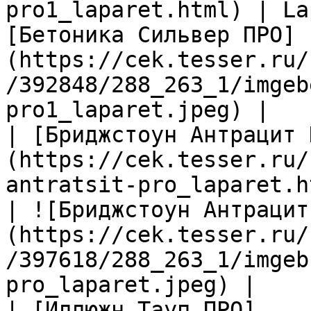
pro1_laparet.html) | La
[Бетоника Сильвер ПРО]
(https://cek.tesser.ru/
/392848/288_263_1/imgeb
pro1_laparet.jpeg) |

| [Бриджстоун Антрацит 
(https://cek.tesser.ru/
antratsit-pro_laparet.h
| ![Бриджстоун Антрацит
(https://cek.tesser.ru/
/397618/288_263_1/imgeb
pro_laparet.jpeg) |

| [Иллюжн Тауп ПРО]