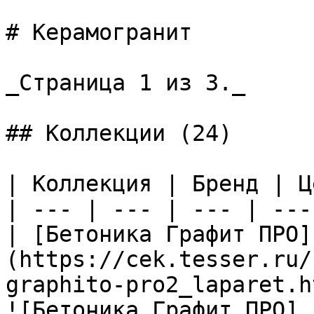
# Керамогранит

_Страница 1 из 3._

## Коллекции (24)

| Коллекция | Бренд | Ц
| --- | --- | --- | --- 
| [Бетоника Графит ПРО]
(https://cek.tesser.ru/
graphito-pro2_laparet.h
![Бетоника Графит ПРО]