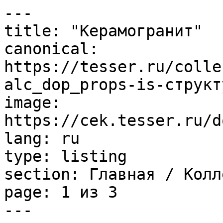
---

title: "Керамогранит"

canonical: 
https://tesser.ru/colle
alc_dop_props-is-cтрукт
image: 
https://cek.tesser.ru/d
lang: ru

type: listing

section: Главная / Колл
page: 1 из 3

---
